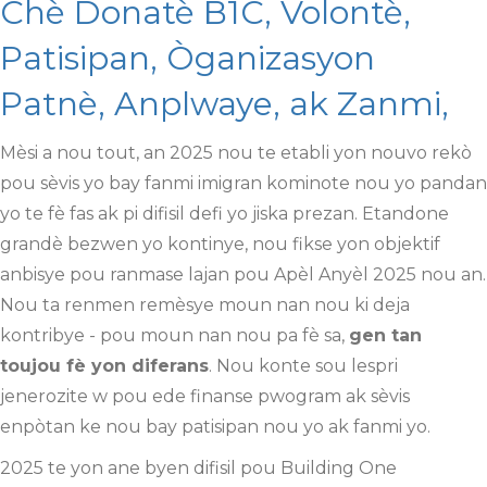
Chè Donatè B1C, Volontè,
Patisipan, Òganizasyon
Patnè, Anplwaye, ak Zanmi,
Mèsi a nou tout, an 2025 nou te etabli yon nouvo rekò
pou sèvis yo bay fanmi imigran kominote nou yo pandan
yo te fè fas ak pi difisil defi yo jiska prezan. Etandone
grandè bezwen yo kontinye, nou fikse yon objektif
anbisye pou ranmase lajan pou Apèl Anyèl 2025 nou an.
Nou ta renmen remèsye moun nan nou ki deja
kontribye - pou moun nan nou pa fè sa,
gen tan
toujou fè yon diferans
. Nou konte sou lespri
jenerozite w pou ede finanse pwogram ak sèvis
enpòtan ke nou bay patisipan nou yo ak fanmi yo.
2025 te yon ane byen difisil pou Building One