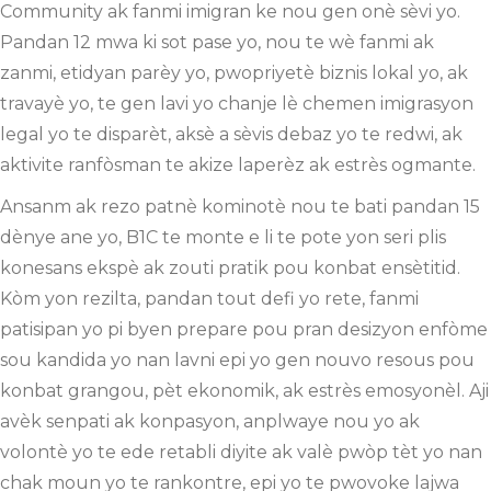
Community ak fanmi imigran ke nou gen onè sèvi yo.
Pandan 12 mwa ki sot pase yo, nou te wè fanmi ak
zanmi, etidyan parèy yo, pwopriyetè biznis lokal yo, ak
travayè yo, te gen lavi yo chanje lè chemen imigrasyon
legal yo te disparèt, aksè a sèvis debaz yo te redwi, ak
aktivite ranfòsman te akize laperèz ak estrès ogmante.
Ansanm ak rezo patnè kominotè nou te bati pandan 15
dènye ane yo, B1C te monte e li te pote yon seri plis
konesans ekspè ak zouti pratik pou konbat ensètitid.
Kòm yon rezilta, pandan tout defi yo rete, fanmi
patisipan yo pi byen prepare pou pran desizyon enfòme
sou kandida yo nan lavni epi yo gen nouvo resous pou
konbat grangou, pèt ekonomik, ak estrès emosyonèl. Aji
avèk senpati ak konpasyon, anplwaye nou yo ak
volontè yo te ede retabli diyite ak valè pwòp tèt yo nan
chak moun yo te rankontre, epi yo te pwovoke lajwa