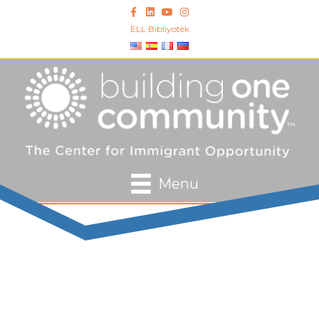
Facebook
LinkedIn
Youtube
Instagram
ELL Bibliyotèk
Menu