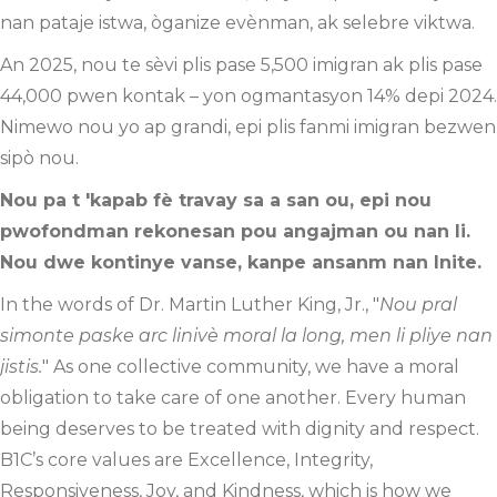
nan pataje istwa, òganize evènman, ak selebre viktwa.
An 2025, nou te sèvi plis pase 5,500 imigran ak plis pase
44,000 pwen kontak – yon ogmantasyon 14% depi 2024.
Nimewo nou yo ap grandi, epi plis fanmi imigran bezwen
sipò nou.
Nou pa t 'kapab fè travay sa a san ou, epi nou
pwofondman rekonesan pou angajman ou nan li.
Nou dwe kontinye vanse, kanpe ansanm nan Inite.
In the words of Dr. Martin Luther King, Jr., "
Nou pral
simonte paske arc linivè moral la long, men li pliye nan
jistis.
" As one collective community, we have a moral
obligation to take care of one another. Every human
being deserves to be treated with dignity and respect.
B1C’s core values are Excellence, Integrity,
Responsiveness, Joy, and Kindness, which is how we