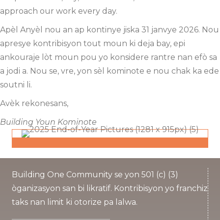
approach our work every day.
Apèl Anyèl nou an ap kontinye jiska 31 janvye 2026. Nou
apresye kontribisyon tout moun ki deja bay, epi
ankouraje lòt moun pou yo konsidere rantre nan efò sa
a jodi a. Nou se, vre, yon sèl kominote e nou chak ka ede
soutni li.
Avèk rekonesans,
Building Youn Kominote
Building One Community se yon 501 (c) (3)
òganizasyon san bi likratif. Kontribisyon yo franchiz
taks nan limit ki otorize pa lalwa.