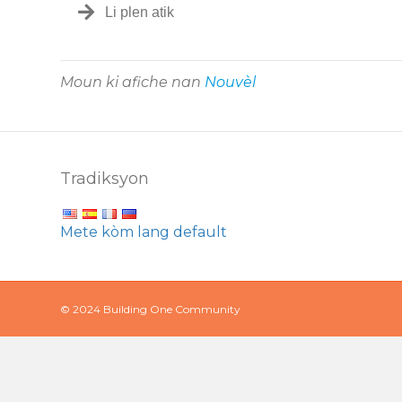
Li plen atik
Moun ki afiche nan
Nouvèl
Tradiksyon
Mete kòm lang default
© 2024 Building One Community