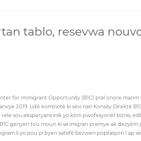
rtan tablo, resevwa nouvo
r for Immigrant Opportunity (B1C) pral onore manm ko
janvye 2019. Lidè kominotè ki sèvi nan Konsèy Direktè B1C
ele sou eksperyans inik yo kòm pwofesyonèl biznis, edika
sèy B1C genyen tou moun ki se imigran premye ak dezyèm 
ram li yo pou pi byen satisfè bezwen popilasyon l ap sèv