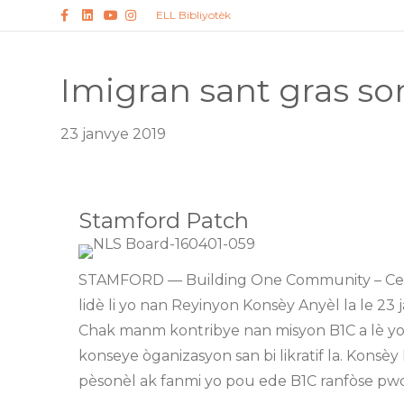
Facebook
LinkedIn
Youtube
Instagram
ELL Bibliyotèk
Imigran sant gras so
23 janvye 2019
Stamford Patch
STAMFORD — Building One Community – Cente
lidè li yo nan Reyinyon Konsèy Anyèl la le 23 
Chak manm kontribye nan misyon B1C a lè yo r
konseye òganizasyon san bi likratif la. Kon
pèsonèl ak fanmi yo pou ede B1C ranfòse pwog