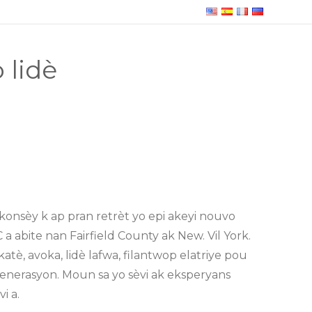
 lidè
nsèy k ap pran retrèt yo epi akeyi nouvo
 a abite nan Fairfield County ak New. Vil York.
tè, avoka, lidè lafwa, filantwop elatriye pou
jenerasyon. Moun sa yo sèvi ak eksperyans
i a.