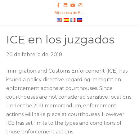
F
L
Y
I
a
i
o
n
c
n
u
s
Biblioteca de ELL
e
k
t
t
b
e
u
a
o
d
b
g
o
i
e
r
k
n
a
ICE en los juzgados
m
20 de febrero de, 2018
Immigration and Customs Enforcement (ICE) has
issued a policy directive regarding immigration
enforcement actions at courthouses. Since
courthouses are not considered sensitive locations
under the 2011 memorandum, enforcement
actions will take place at courthouses. However
ICE has set limits to the types and conditions of
those enforcement actions.