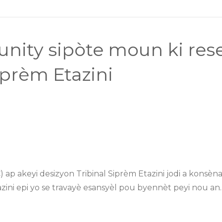
nity sipòte moun ki re
prèm Etazini
 akeyi desizyon Tribinal Siprèm Etazini jodi a konsè
zini epi yo se travayè esansyèl pou byennèt peyi nou an.