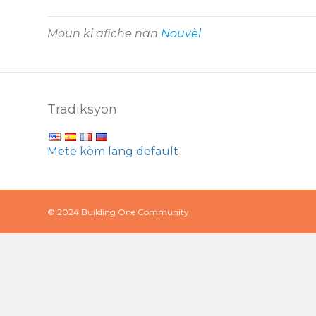
Moun ki afiche nan
Nouvèl
Tradiksyon
Mete kòm lang default
© 2024 Building One Community