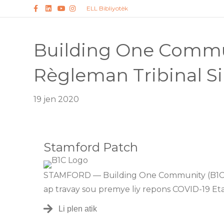
Facebook
LinkedIn
Youtube
Instagram
ELL Bibliyotèk
Building One Commu
Règleman Tribinal Si
19 jen 2020
Stamford Patch
STAMFORD — Building One Community (B1C) ap
ap travay sou premye liy repons COVID-19 Eta
Li plen atik