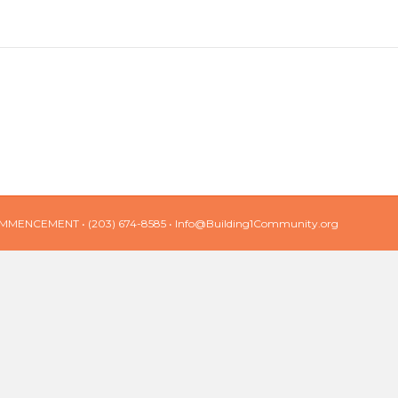
MMENCEMENT
• (203) 674-8585 •
Info@Building1Community.org