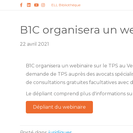
Facebook
Linkedin
Youtube
Instagram
ELL Bibliothèque
B1C organisera un we
22 avril 2021
B1C organisera un webinaire sur le TPS au Ven
demande de TPS auprès des avocats spécialisé
de consultations gratuites facultatives avec de
Le dépliant comprend plus d'informations sur
Dépliant du webinaire
Posté dans
juridiques