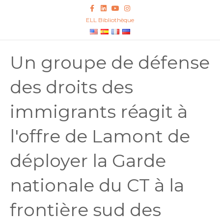
F
L
Y
I
a
i
o
n
c
n
u
s
ELL Bibliothèque
e
k
t
t
b
e
u
a
o
d
b
g
o
i
e
r
k
n
a
Un groupe de défense
m
des droits des
immigrants réagit à
l'offre de Lamont de
déployer la Garde
nationale du CT à la
frontière sud des